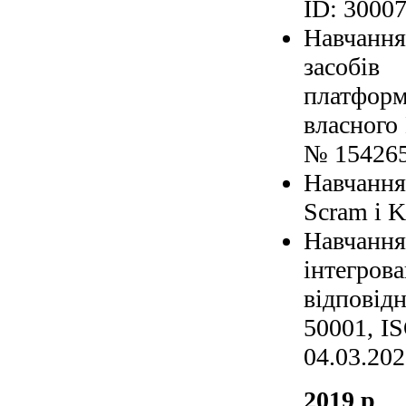
ID: 30007
Навчанн
засобів
платфор
власного 
№ 154265
Навчання
Scram і K
Навчанн
інтегров
відповід
50001, I
04.03.202
2019 р