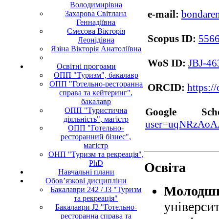
Володимирівна
e-m
ail:
bondare
Захарова Світлана
Геннадіївна
Смєсова Вікторія
Scopus ID:
556
Леонідівна
Язіна Вікторія Анатоліївна
WoS ID:
JBJ-46
Освітні програми
ОПП "Туризм", бакалавр
ОПП "Готельно-ресторанна
ORCID
:
https:/
справа та кейтеринг",
бакалавр
ОПП "Туристична
Google Sc
діяльність", магістр
user=uqNRzAoA
ОПП "Готельно-
ресторанний бізнес",
магістр
ОНП "Туризм та рекреація",
PhD
Освіта
Навчальні плани
Обов’язкові дисципліни
Молодши
Бакалаври 242 / J3 "Туризм
та рекреація"
універс
Бакалаври J2 "Готельно-
ресторанна справа та