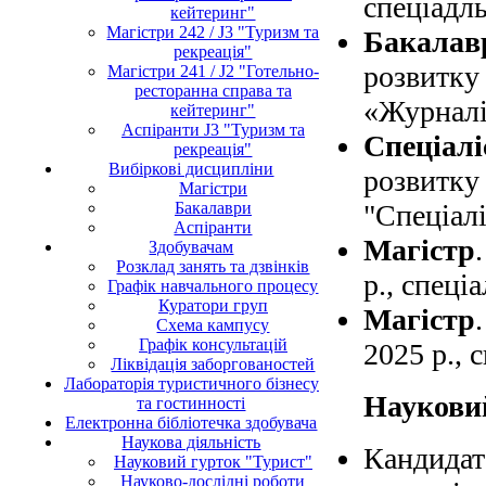
спеціадль
кейтеринг"
Магістри 242 / J3 "Туризм та
Бакалав
рекреація"
розвитк
Магістри 241 / J2 "Готельно-
ресторанна справа та
«Журналі
кейтеринг"
Аспіранти J3 "Туризм та
Спеціалі
рекреація"
Вибіркові дисципліни
розвитк
Магістри
Бакалаври
"
Спеціалі
Аспіранти
Магістр
Здобувачам
Розклад занять та дзвінків
р., спец
Графік навчального процесу
Куратори груп
Магістр
Схема кампусу
Графік консультацій
2025 р., 
Ліквідація заборгованостей
Лабораторія туристичного бізнесу
Науков
та гостинності
Електронна бібліотечка здобувача
Наукова діяльність
Кандидат 
Науковий гурток "Турист"
Науково-дослідні роботи