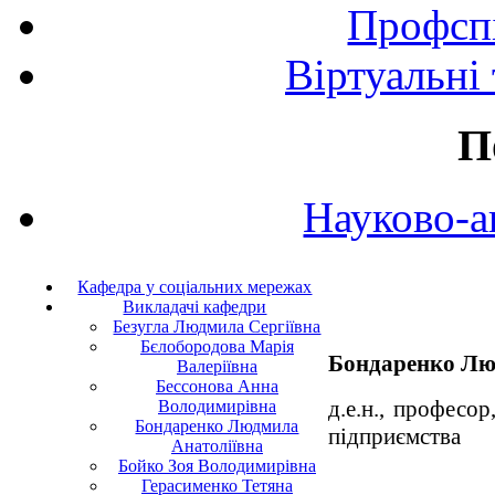
Профспі
Віртуальні
П
Науково-а
Кафедра у соціальних мережах
Викладачі кафедри
Безугла Людмила Сергіївна
Бєлобородова Марія
Бондаренко Лю
Валеріївна
Бессонова Анна
д.е.н., професо
Володимирівна
Бондаренко Людмила
підприємства
Анатоліївна
Бойко Зоя Володимирівна
Герасименко Тетяна