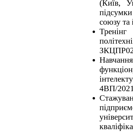
(Київ, У
підсумк
союзу та 
Тренінг
політе
ЗКЦПР020
Навчання
функціон
інтелект
4ВП/2021 
Стажув
підприєм
універси
кваліфіка