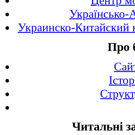
Центр мо
Українсько-
Украинско-Китайский к
Про 
Сай
Істор
Структ
Читальні з