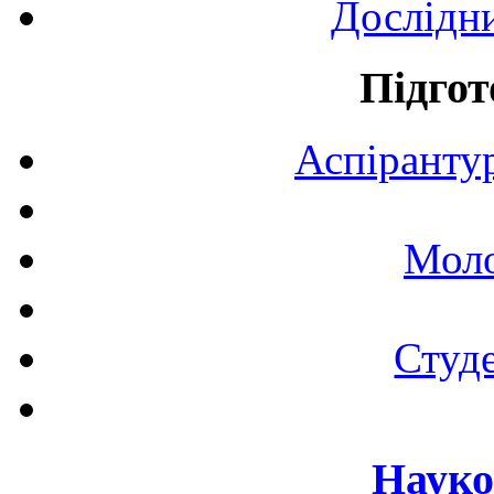
Дослідн
Підгот
Аспірантур
Моло
Студе
Науко