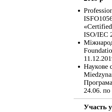
Professio
ISFO105
«Certifi
ISO/IEC 2
Міжнарод
Foundati
11.12.201
Наукове с
Miedzyn
Програма
24.06. по
Участь у