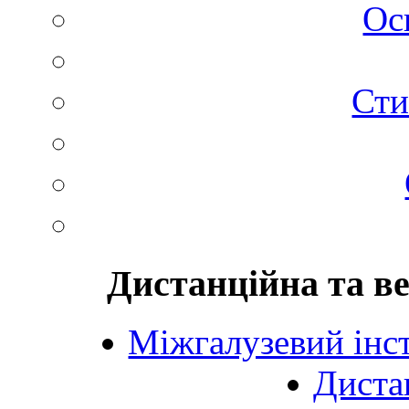
Ос
Сти
Дистанційна та в
Міжгалузевий інст
Диста