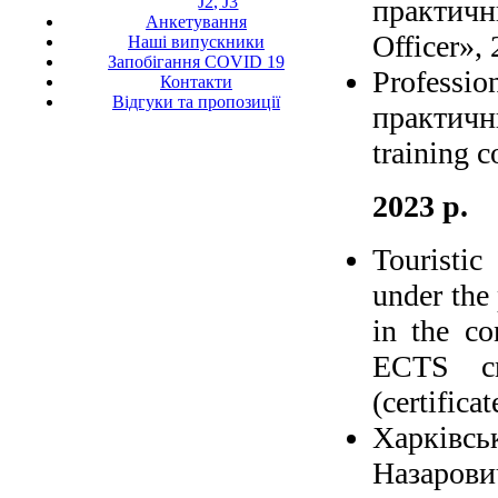
J2, J3
практичн
Анкетування
Officer», 
Наші випускники
Запобігання COVID 19
Professi
Контакти
Відгуки та пропозиції
практич
training 
2023 р.
Touristi
under the
in the co
ECTS cre
(сertific
Харківс
Назарови