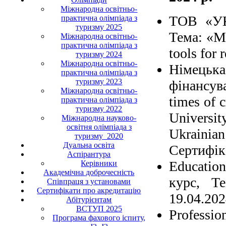
Міжнародна освітньо-
ТОВ «УК
практична олімпіада з
туризму 2025
Тема: «Mo
Міжнародна освітньо-
практична олімпіада з
tools for
туризму 2024
Міжнародна освітньо-
Німецьк
практична олімпіада з
туризму 2023
фінансув
Міжнародна освітньо-
times of 
практична олімпіада з
туризму 2022
Universi
Міжнародна науково-
освітня олімпіада з
Ukrainian
туризму_2020
Дуальна освіта
Сертифік
Аспірантура
Educati
Керівники
Академічна доброчесність
курс, Те
Співпраця з установами
Сертифікати про акредитацію
19.04.202
Абітурієнтам
ВСТУП 2025
Professi
Програма фахового іспиту,