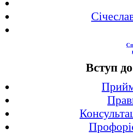
Січесла
Сп
Вступ до
Прийм
Прав
Консультац
Профоріє