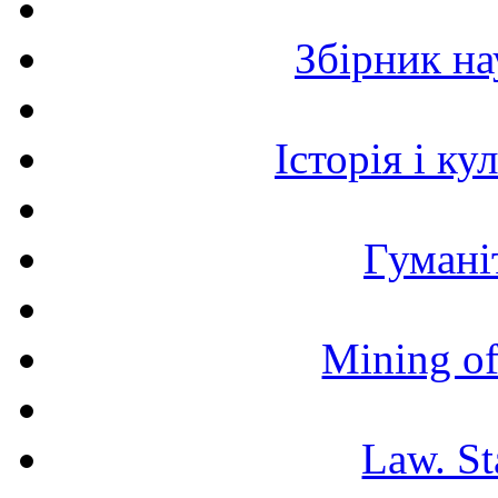
Збірник н
Історія і к
Гумані
Mining of
Law. St