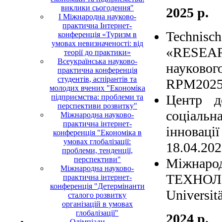
виклики сьогодення"
2025
р.
І Міжнародна науково-
практична Інтернет-
Technis
конференція «Туризм в
умовах невизначеності: від
«RESEAR
теорії до практики»
Всеукраїнська науково-
науково
практична конференція
студентів, аспірантів та
RPM2025
молодих вчених "Економіка
Центр до
підприємства: проблеми та
перспективи розвитку"
соціальн
Міжнародна науково-
практична інтернет-
інновац
конференція "Економіка в
умовах глобалізації:
18.04.20
проблеми, тенденції,
перспективи"
Міжнаро
Міжнародна науково-
ТЕХНОЛ
практична інтернет-
конференція "Детермінанти
Universit
сталого розвитку
організацій в умовах
глобалізації"
2024 р.
Олімпіади