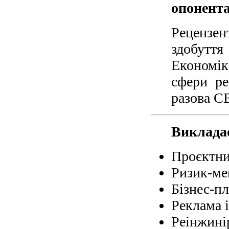
опонента
Рецензен
здобуття
Економік
сфери ре
разова СВ
Виклада
Проєктни
Ризик-ме
Бізнес-пл
Реклама і
Реінжині