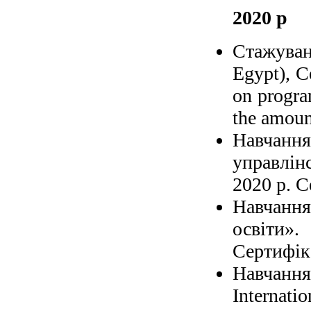
2020 р
Стажуван
Egypt), Сe
on progra
the amoun
Навчання
управлін
2020 р. С
Навчання
освіти»
Сертифік
Навчання
Internati