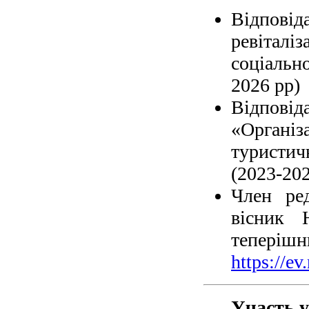
Відповід
ревітал
соціальн
2026 рр)
Відпов
«Органі
туристич
(2023-202
Член ред
вісник 
те
https://e
Участь у