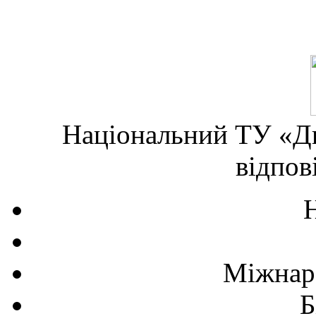
Національний ТУ «Дн
відпов
Міжнаро
Б