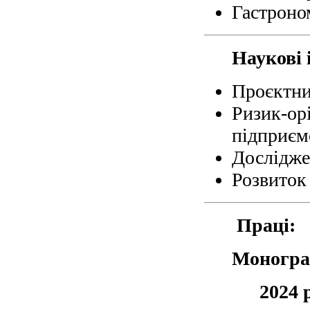
Гастроно
Наукові 
П
роєктни
Ризик-о
підприєм
Дослідже
Розвиток
Праці:
Моногра
2024 