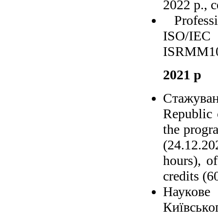
2022 р.,
Profess
ISO/IEC
ISRMM105
2021 р
Стажува
Republic 
the progr
(24.12.2
hours), o
credits (6
Наукове
Київсько