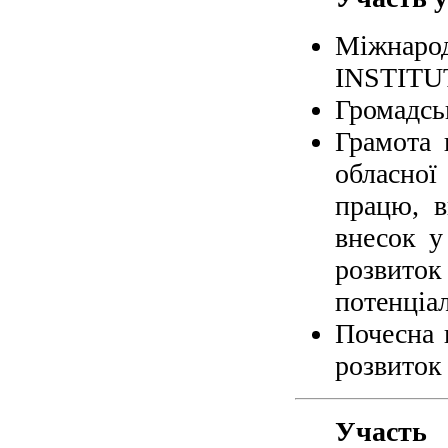
Міжна
INSTITUT
Громадсь
Грамота 
обласної
працю, в
внесок у
розвиток
потенціа
Почесна 
розвиток
Участь 