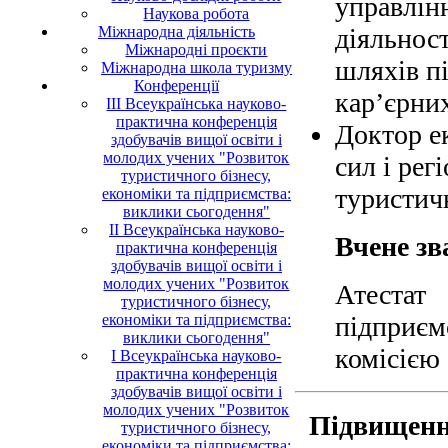
управлін
Наукова робота
Міжнародна діяльність
діяльнос
Міжнародні проєкти
шляхів п
Міжнародна школа туризму
Конференції
кар’єрни
ІII Всеукраїнська науково-
практична конференція
Доктор е
здобувачів вищої освіти і
молодих учених "Розвиток
сил і ре
туристичного бізнесу,
туристичн
економіки та підприємства:
виклики сьогодення"
II Всеукраїнська науково-
Вчене зв
практична конференція
здобувачів вищої освіти і
молодих учених "Розвиток
Атеста
туристичного бізнесу,
економіки та підприємства:
підприє
виклики сьогодення"
комісією 
I Всеукраїнська науково-
практична конференція
здобувачів вищої освіти і
молодих учених "Розвиток
Підвищення
туристичного бізнесу,
економіки та підприємства: