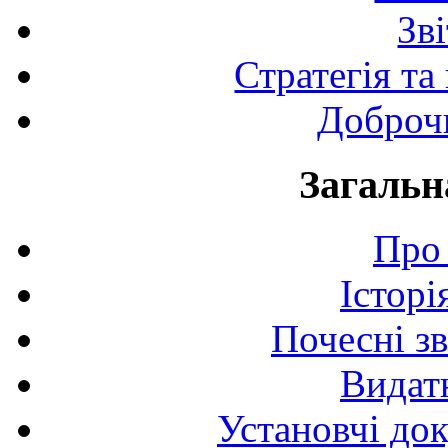
Зв
Стратегія та
Доброчи
Загальн
Про 
Історі
Почесні з
Видат
Установчі до