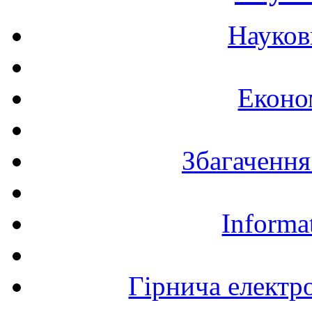
Науков
Еконо
Збагачення
Informa
Гірнича електр