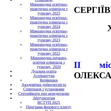
Міжнародна освітньо-
СЕРГІЇ
практична олімпіада з
туризму 2025
Міжнародна освітньо-
практична олімпіада з
ХОМИ
туризму 2024
Міжнародна освітньо-
практична олімпіада з
туризму 2023
Міжнародна освітньо-
практична олімпіада з
туризму 2022
Міжнародна науково-
ІІ мі
освітня олімпіада з
туризму_2020
Дуальна освіта
ОЛЕКСА
Аспірантура
Керівники
Академічна доброчесність
Співпраця з установами
ОРУДЖ
Сертифікати про акредитацію
Абітурієнтам
ВСТУП 2025
Програма фахового іспиту,