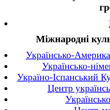
гр
Міжнародні куль
Українсько-Америка
Українсько-німе
Україно-Іспанський К
Центр українсь
Українськ