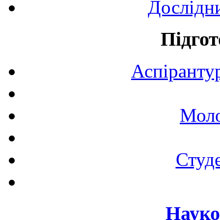
Дослідн
Підгот
Аспірантур
Моло
Студе
Науко