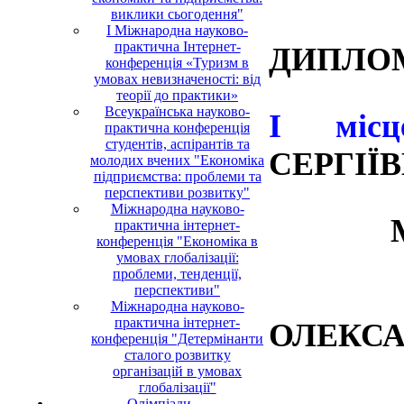
виклики сьогодення"
І Міжнародна науково-
практична Інтернет-
ДИПЛО
конференція «Туризм в
умовах невизначеності: від
теорії до практики»
Всеукраїнська науково-
І мі
практична конференція
студентів, аспірантів та
СЕРГІЇ
молодих вчених "Економіка
підприємства: проблеми та
перспективи розвитку"
Міжнародна науково-
МАТУ
практична інтернет-
конференція "Економіка в
умовах глобалізації:
проблеми, тенденції,
ШЕ
перспективи"
Міжнародна науково-
практична інтернет-
ОЛЕКСА
конференція "Детермінанти
сталого розвитку
організацій в умовах
глобалізації"
ЗАГ
Олімпіади