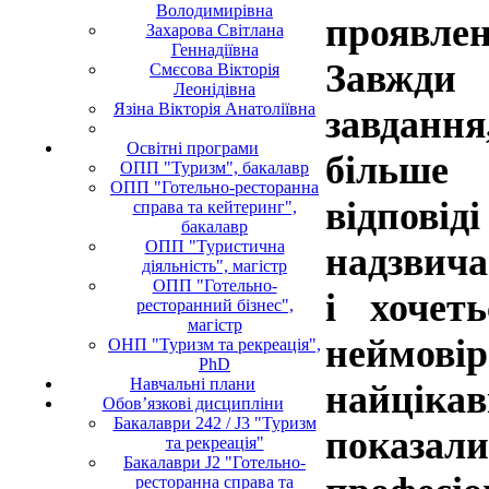
Володимирівна
проявле
Захарова Світлана
Геннадіївна
Завжди 
Смєсова Вікторія
Леонідівна
Язіна Вікторія Анатоліївна
завданн
Освітні програми
більше 
ОПП "Туризм", бакалавр
ОПП "Готельно-ресторанна
відповід
справа та кейтеринг",
бакалавр
ОПП "Туристична
надзвича
діяльність", магістр
ОПП "Готельно-
і хочет
ресторанний бізнес",
магістр
неймов
ОНП "Туризм та рекреація",
PhD
Навчальні плани
найцікав
Обов’язкові дисципліни
Бакалаври 242 / J3 "Туризм
показа
та рекреація"
Бакалаври J2 "Готельно-
ресторанна справа та