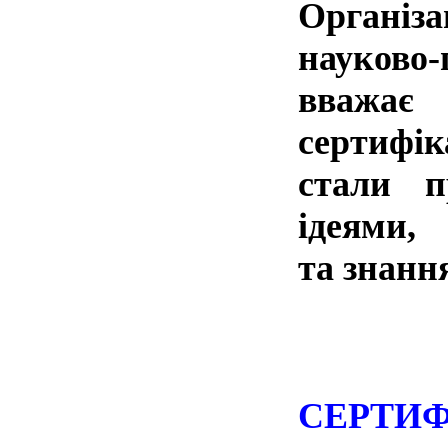
Організ
науково-
вважа
сертифік
стали п
ідеями,
та знанн
СЕРТИФІ