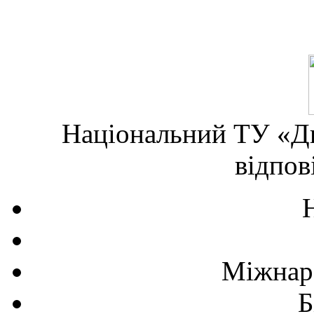
Національний ТУ «Дн
відпов
Міжнаро
Б