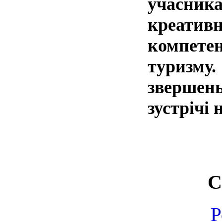
учасни
креати
компет
туризму.
звершень,
зустрічі
С
Р