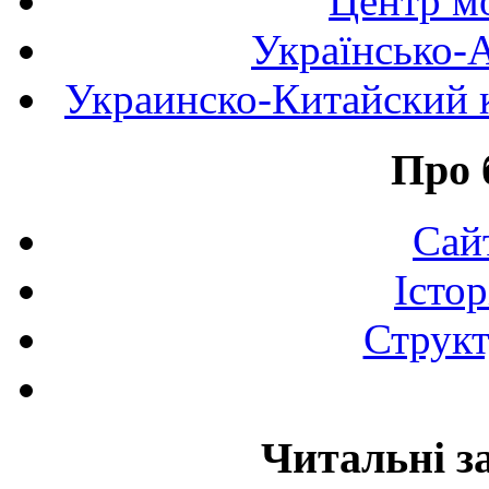
Центр мо
Українсько-
Украинско-Китайский к
Про 
Сай
Істор
Структ
Читальні з