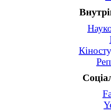
Внутрі
Науко
Кіносту
Реп
Соціа
F
Y