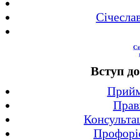
Січесла
Сп
Вступ до
Прийм
Прав
Консультац
Профоріє