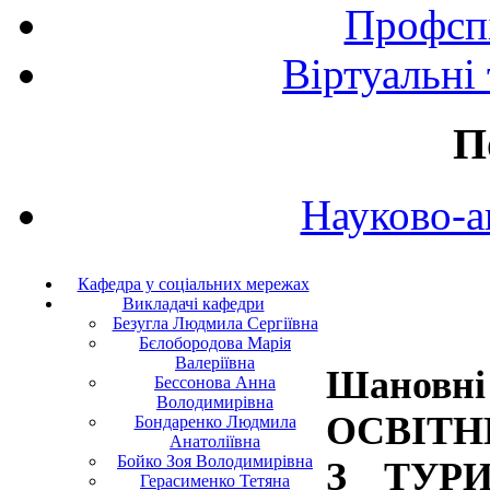
Профспі
Віртуальні
П
Науково-а
Кафедра у соціальних мережах
Викладачі кафедри
Безугла Людмила Сергіївна
Бєлобородова Марія
Валеріївна
Шанов
Бессонова Анна
Володимирівна
ОСВІТН
Бондаренко Людмила
Анатоліївна
Бойко Зоя Володимирівна
З ТУРИ
Герасименко Тетяна