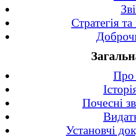
Зв
Стратегія та
Доброчи
Загальн
Про 
Історі
Почесні з
Видат
Установчі до