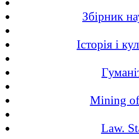
Збірник н
Історія і к
Гумані
Mining of
Law. St