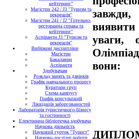
професіо
кейтеринг"
Магістри 242 / J3 "Туризм та
завжди,
рекреація"
Магістри 241 / J2 "Готельно-
виявити 
ресторанна справа та
кейтеринг"
уваги, 
Аспіранти J3 "Туризм та
рекреація"
Вибіркові дисципліни
Олімпіад
Магістри
Бакалаври
вони:
Аспіранти
Здобувачам
Розклад занять та дзвінків
Графік навчального процесу
Куратори груп
Схема кампусу
Графік консультацій
Ліквідація заборгованостей
Лабораторія туристичного бізнесу
та гостинності
Електронна бібліотечка здобувача
Наукова діяльність
ДИПЛО
Науковий гурток "Турист"
Науково-дослідні роботи