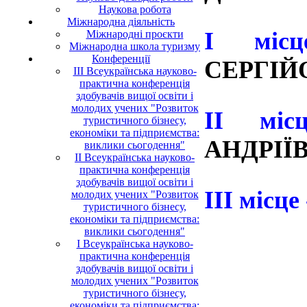
Наукова робота
Міжнародна діяльність
І м
Міжнародні проєкти
Міжнародна школа туризму
Конференції
СЕРГІЙ
ІII Всеукраїнська науково-
практична конференція
здобувачів вищої освіти і
молодих учених "Розвиток
ІІ мі
туристичного бізнесу,
економіки та підприємства:
АНДРІЇ
виклики сьогодення"
II Всеукраїнська науково-
практична конференція
здобувачів вищої освіти і
ІІІ місце
молодих учених "Розвиток
туристичного бізнесу,
економіки та підприємства:
виклики сьогодення"
I Всеукраїнська науково-
практична конференція
здобувачів вищої освіти і
молодих учених "Розвиток
туристичного бізнесу,
економіки та підприємства: