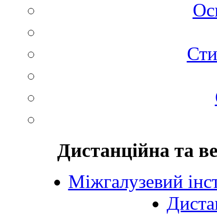
Ос
Сти
Дистанційна та в
Міжгалузевий інст
Диста