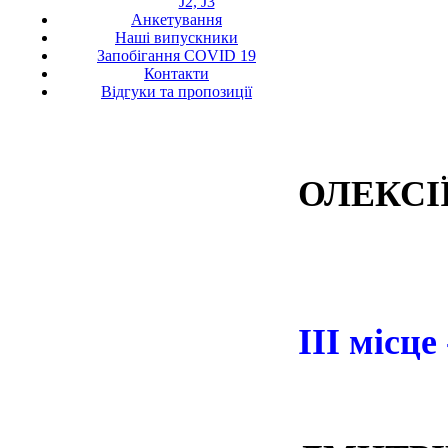
ШТЕП
J2, J3
Анкетування
Наші випускники
Запобігання COVID 19
ДИБА
Контакти
Відгуки та пропозиції
НЕ
ОЛЕКСІ
ІІІ місце
ДВО