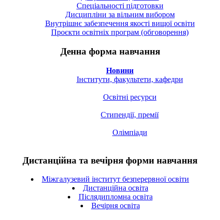
Спецiальностi підготовки
Дисципліни за вільним вибором
Внутрішнє забезпечення якості вищої освіти
Проєкти освітніх програм (обговорення)
Денна форма навчання
Новини
Інститути, факультети, кафедри
Освітні ресурси
Стипендії, премії
Олімпіади
Дистанційна та вечірня форми навчання
Міжгалузевий інститут безперервної освіти
Дистанційна освіта
Післядипломна освіта
Вечірня освіта