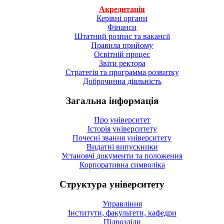
Акредитація
Керівні органи
Фінанси
Штатний розпис та вакансії
Правила прийому
Освітній процес
Звіти ректора
Стратегія та программа розвитку
Доброчинна діяльність
Загальна інформація
Про університет
Історія університету
Почесні звання університету
Видатні випускники
Установчі документи та положення
Корпоративна символiка
Структура університету
Управління
Інститути, факультети, кафедри
Підрозділи