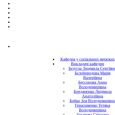
Кафедра у соціальних мережах
Викладачі кафедри
Безугла Людмила Сергіївн
Бєлобородова Марія
Валеріївна
Бессонова Анна
Володимирівна
Бондаренко Людмила
Анатоліївна
Бойко Зоя Володимирівн
Герасименко Тетяна
Володимирівна
Захарова Світлана