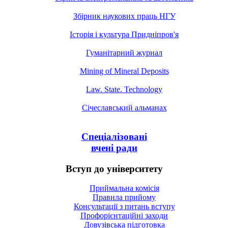
Збірник наукових праць НГУ
Історія і культура Придніпров'я
Гуманітарний журнал
Mining of Mineral Deposits
Law. State. Technology
Січеславський альманах
Спеціалізовані
вчені ради
Вступ до університету
Приймальна комісія
Правила прийому
Консультації з питань вступу
Профорієнтаційні заходи
Довузівська підготовка