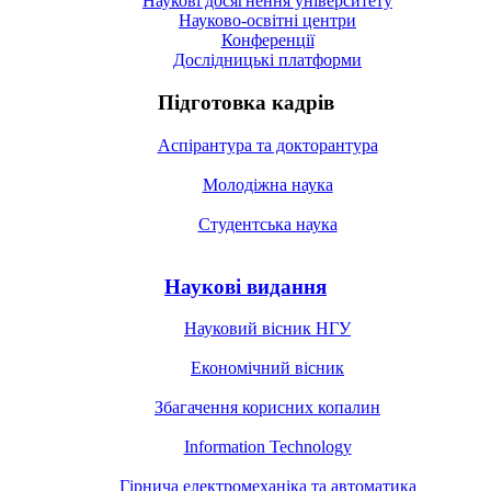
Наукові досягнення університету
Науково-освітні центри
Конференції
Дослідницькі платформи
Підготовка кадрів
Аспірантура та докторантура
Молодіжна наука
Студентська наука
Наукові видання
Науковий вісник НГУ
Економічний вісник
Збагачення корисних копалин
Information Technology
Гірнича електромеханіка та автоматика