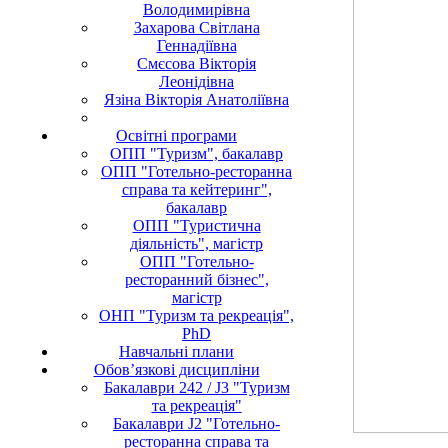
Володимирівна
Захарова Світлана
Геннадіївна
Смєсова Вікторія
Леонідівна
Язіна Вікторія Анатоліївна
Освітні програми
ОПП "Туризм", бакалавр
ОПП "Готельно-ресторанна
справа та кейтеринг",
бакалавр
ОПП "Туристична
діяльність", магістр
ОПП "Готельно-
ресторанний бізнес",
магістр
ОНП "Туризм та рекреація",
PhD
Навчальні плани
Обов’язкові дисципліни
Бакалаври 242 / J3 "Туризм
та рекреація"
Бакалаври J2 "Готельно-
ресторанна справа та