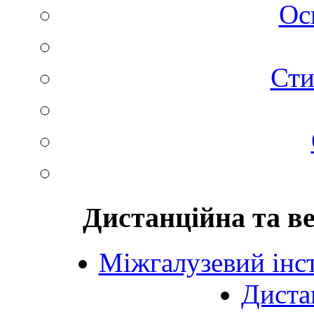
Ос
Сти
Дистанційна та в
Міжгалузевий інст
Диста