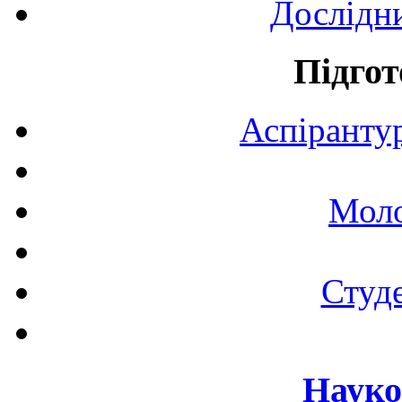
Дослідн
Підгот
Аспірантур
Моло
Студе
Науко