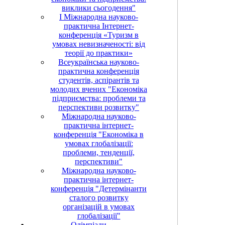
виклики сьогодення"
І Міжнародна науково-
практична Інтернет-
конференція «Туризм в
умовах невизначеності: від
теорії до практики»
Всеукраїнська науково-
практична конференція
студентів, аспірантів та
молодих вчених "Економіка
підприємства: проблеми та
перспективи розвитку"
Міжнародна науково-
практична інтернет-
конференція "Економіка в
умовах глобалізації:
проблеми, тенденції,
перспективи"
Міжнародна науково-
практична інтернет-
конференція "Детермінанти
сталого розвитку
організацій в умовах
глобалізації"
Олімпіади