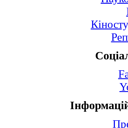
Кіносту
Реп
Соціа
F
Y
Інформаці
Пр