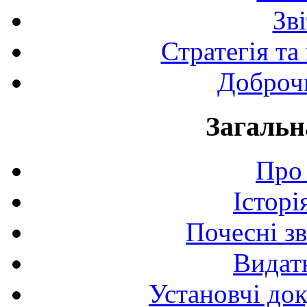
Зв
Стратегія та
Доброчи
Загальн
Про 
Історі
Почесні з
Видат
Установчі до