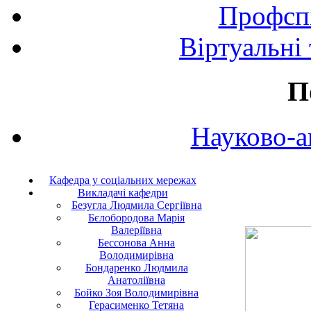
Профспі
Віртуальні
П
Науково-а
Кафедра у соціальних мережах
Викладачі кафедри
Безугла Людмила Сергіївна
Бєлобородова Марія
Валеріївна
Бессонова Анна
Володимирівна
Бондаренко Людмила
Анатоліївна
Бойко Зоя Володимирівна
Герасименко Тетяна