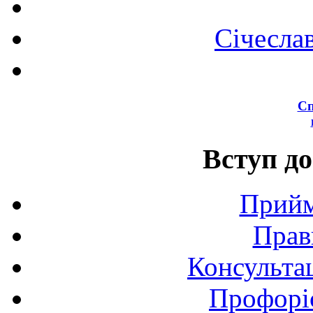
Січесла
Сп
Вступ до
Прийм
Прав
Консультац
Профоріє