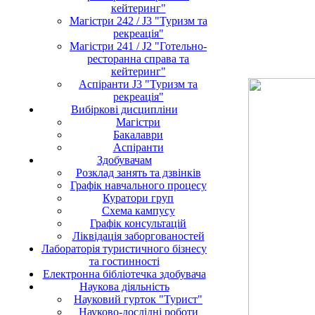
кейтеринг"
Магістри 242 / J3 "Туризм та
рекреація"
Магістри 241 / J2 "Готельно-
ресторанна справа та
кейтеринг"
Аспіранти J3 "Туризм та
рекреація"
Вибіркові дисципліни
Магістри
Бакалаври
Аспіранти
Здобувачам
Розклад занять та дзвінків
Графік навчального процесу
Куратори груп
Схема кампусу
Графік консультацій
Ліквідація заборгованостей
Лабораторія туристичного бізнесу
та гостинності
Електронна бібліотечка здобувача
Наукова діяльність
Науковий гурток "Турист"
Науково-дослідні роботи