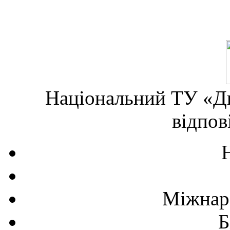
Національний ТУ «Дн
відпов
Міжнаро
Б