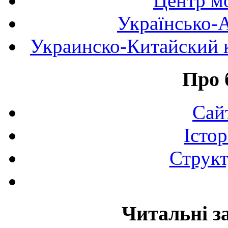
Центр мо
Українсько-
Украинско-Китайский к
Про 
Сай
Істор
Структ
Читальні з