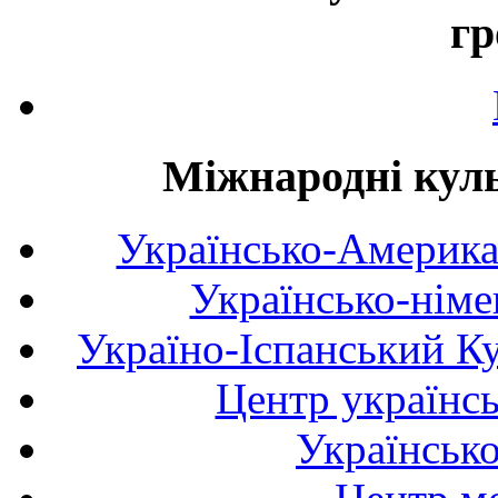
гр
Міжнародні куль
Українсько-Америка
Українсько-німе
Україно-Іспанський К
Центр українсь
Українськ