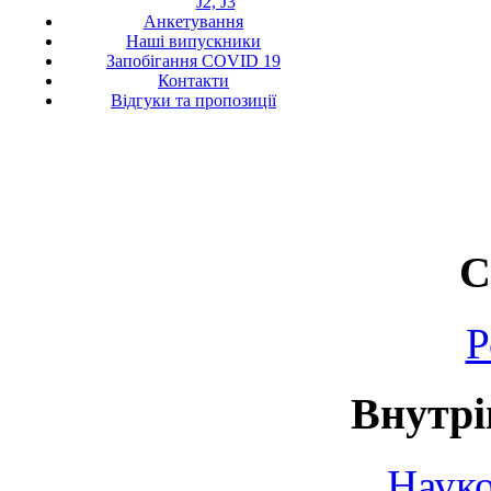
J2, J3
Анкетування
Наші випускники
Запобігання COVID 19
Контакти
Відгуки та пропозиції
С
Р
Внутрі
Науко