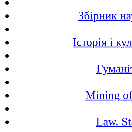
Збірник н
Історія і к
Гумані
Mining of
Law. St