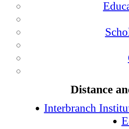
Educa
Schol
Distance an
Interbranch Instit
E