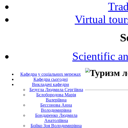
Tra
Virtual tour
S
Scientific a
Кафедра у соціальних мережах
Кафедра сьогодні
Викладачі кафедри
Безугла Людмила Сергіївна
Бєлобородова Марія
Валеріївна
Бессонова Анна
Володимирівна
Бондаренко Людмила
Анатоліївна
Бойко Зоя Володимирівна