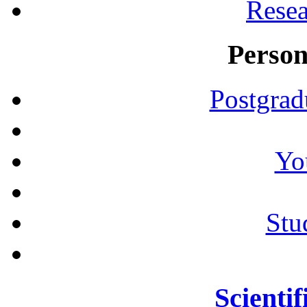
Resea
Person
Postgrad
Yo
Stu
Scientif