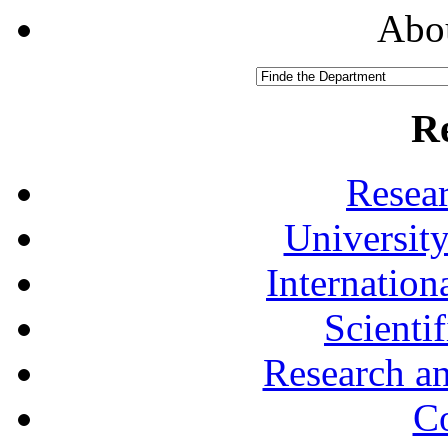
Abou
R
Resea
University
Internationa
Scienti
Research a
Co