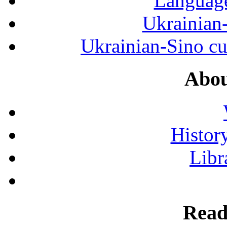
Language
Ukrainian
Ukrainian-Sino cul
Abou
History
Libr
Read