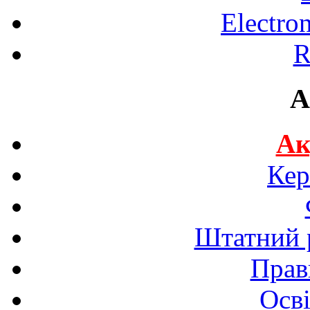
Electro
R
A
Ак
Кер
Штатний р
Прав
Осві