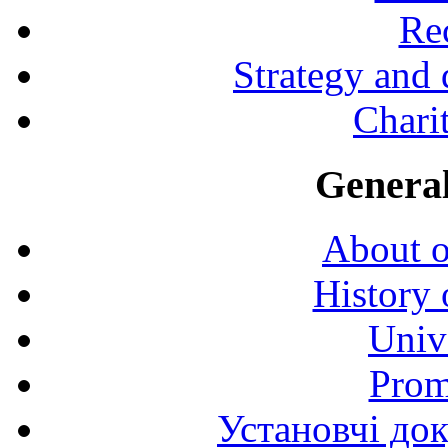
Rec
Strategy and
Charit
General
About o
History 
Univ
Prom
Установчі до