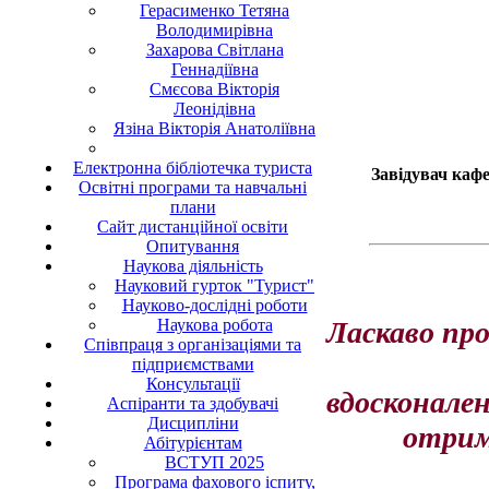
Герасименко Тетяна
Володимирівна
4
Захарова Світлана
Геннадіївна
Смєсова Вікторія
Леонідівна
Язіна Вікторія Анатоліївна
Електронна бібліотечка туриста
Завідувач каф
Освітні програми та навчальні
плани
Сайт дистанційної освіти
Опитування
Наукова діяльність
Науковий гурток "Турист"
Науково-дослідні роботи
Наукова робота
Ласкаво про
Співпраця з організаціями та
підприємствами
Консультації
вдосконале
Аспіранти та здобувачі
Дисципліни
отрим
Абітурієнтам
ВСТУП 2025
Програма фахового іспиту,