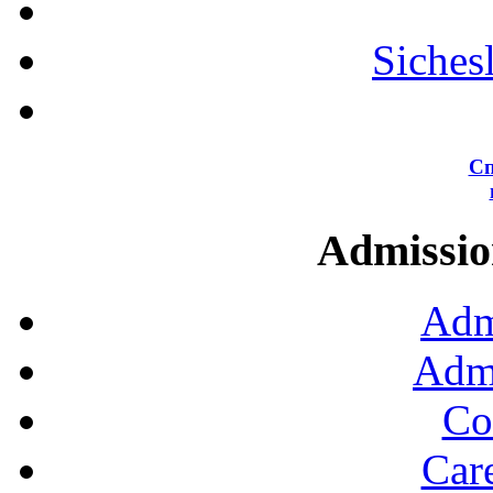
Siches
Сп
Admission
Adm
Admi
Co
Car